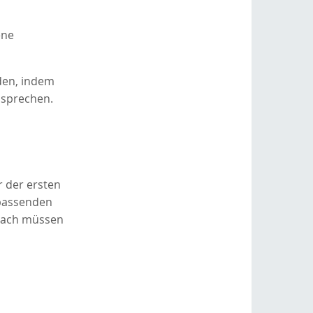
ene
den, indem
 sprechen.
r der ersten
 passenden
Danach müssen