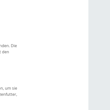
nden. Die
t den
en, um sie
enfutter,