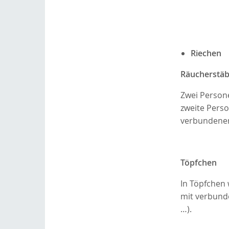
Riechen
Räucherstä
Zwei Person
zweite Pers
verbundenen
Töpfchen
In Töpfchen 
mit verbunde
…).