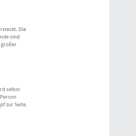
steckt. Die
ände sind
n großer
rd selbst
 Person
f zur Seite,