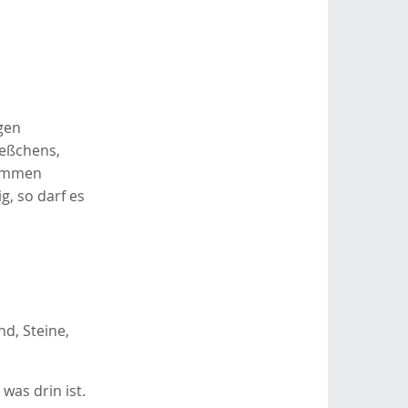
gen
ießchens,
sammen
g, so darf es
d, Steine,
was drin ist.