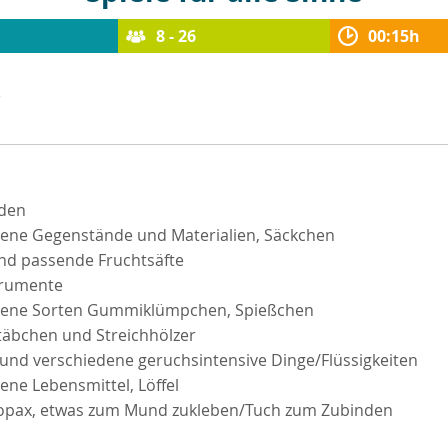
8 - 26
00:15h
e
den
ene Gegenstände und Materialien, Säckchen
nd passende Fruchtsäfte
trumente
dene Sorten Gummiklümpchen, Spießchen
äbchen und Streichhölzer
und verschiedene geruchsintensive Dinge/Flüssigkeiten
ene Lebensmittel, Löffel
opax, etwas zum Mund zukleben/Tuch zum Zubinden