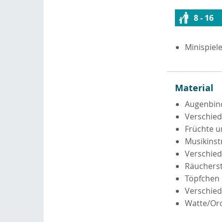
8 - 16
Minispiel
Material
Augenbin
Verschied
Früchte u
Musikins
Verschie
Räucherst
Töpfchen 
Verschied
Watte/Or