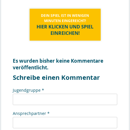
DEIN SPIEL IST IN WENIGEN
MINUTEN EINGEREICHT!
HIER KLICKEN UND SPIEL
EINREICHEN!
Es wurden bisher keine Kommentare
veröffentlicht.
Schreibe einen Kommentar
Jugendgruppe *
Ansprechpartner *