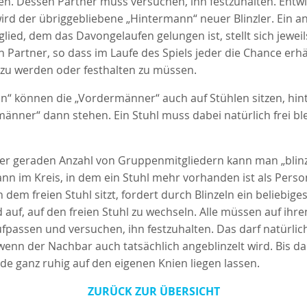
n. Dessen Partner muss versuchen, ihn festzuhalten. Entwi
ird der übriggebliebene „Hintermann“ neuer Blinzler. Ein an
ied, dem das Davongelaufen gelungen ist, stellt sich jeweil
 Partner, so dass im Laufe des Spiels jeder die Chance erhä
 zu werden oder festhalten zu müssen.
ln“ können die „Vordermänner“ auch auf Stühlen sitzen, hi
männer“ dann stehen. Ein Stuhl muss dabei natürlich frei bl
er geraden Anzahl von Gruppenmitgliedern kann man „blinze
dann im Kreis, in dem ein Stuhl mehr vorhanden ist als Pers
 dem freien Stuhl sitzt, fordert durch Blinzeln ein beliebige
d auf, auf den freien Stuhl zu wechseln. Alle müssen auf ihre
passen und versuchen, ihn festzuhalten. Das darf natürlich
enn der Nachbar auch tatsächlich angeblinzelt wird. Bis 
nde ganz ruhig auf den eigenen Knien liegen lassen.
ZURÜCK ZUR ÜBERSICHT