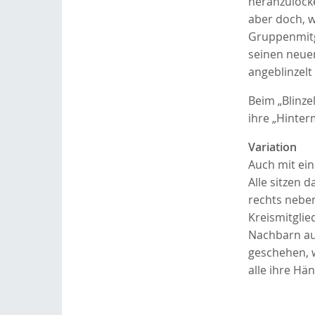
heranzulocke
aber doch, w
Gruppenmitgl
seinen neuen
angeblinzelt
Beim „Blinze
ihre „Hinter
Variation
Auch mit ein
Alle sitzen 
rechts neben
Kreismitglie
Nachbarn auf
geschehen, w
alle ihre Hä