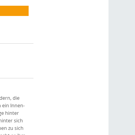
dern, die
 ein Innen-
ge hinter
inter sich
hen zu sich