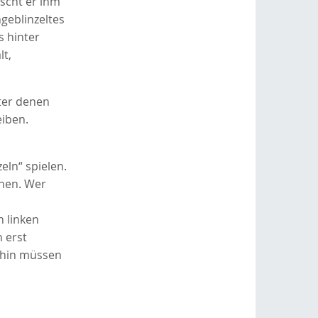
scht er ihm
geblinzeltes
s hinter
lt,
nter denen
eiben.
ln“ spielen.
onen. Wer
s
n linken
 erst
dahin müssen