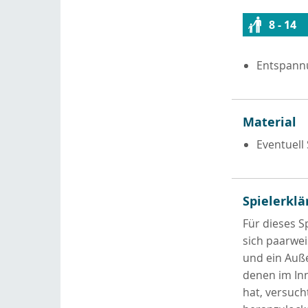
8 - 14
Entspannu
Material
Eventuell
Spielerklä
Für dieses S
sich paarwei
und ein Auße
denen im Inn
hat, versuch