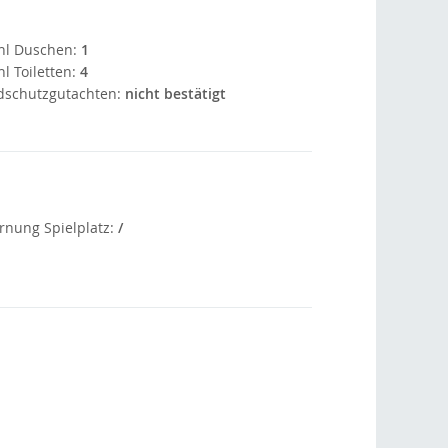
hl Duschen:
1
l Toiletten:
4
dschutzgutachten:
nicht bestätigt
rnung Spielplatz:
/