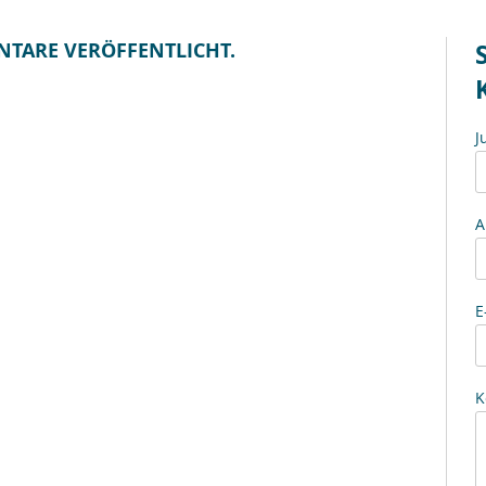
NTARE VERÖFFENTLICHT.
J
A
E
K