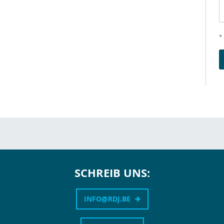
* 
SCHREIB UNS:
INFO@RDJ.BE