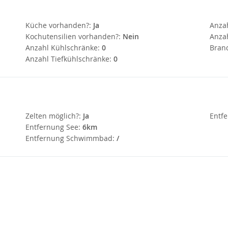
Küche vorhanden?:
Ja
Anza
Kochutensilien vorhanden?:
Nein
Anzah
Anzahl Kühlschränke:
0
Bran
Anzahl Tiefkühlschränke:
0
Zelten möglich?:
Ja
Entfe
Entfernung See:
6km
Entfernung Schwimmbad:
/