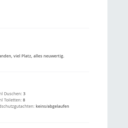
den, viel Platz, alles neuwertig.
hl Duschen:
3
l Toiletten:
8
dschutzgutachten:
keins/abgelaufen