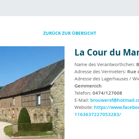
ZURÜCK ZUR ÜBERSICHT
La Cour du Ma
Name des Verantwortlichen:
B
Adresse des Vermieters:
Rue 
Adresse des Lagerhauses / Wi
Gemmenich
Telefon:
0474/127008
E-Mail:
brouwersf@hotmail.
Website:
https://www.facebo
1163637227053283/