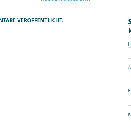
NTARE VERÖFFENTLICHT.
J
A
E
K