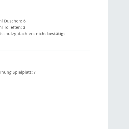
hl Duschen:
6
l Toiletten:
3
dschutzgutachten:
nicht bestätigt
rnung Spielplatz:
/