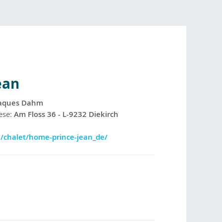
ean
aques Dahm
ese:
Am Floss 36 - L-9232 Diekirch
lu/chalet/home-prince-jean_de/