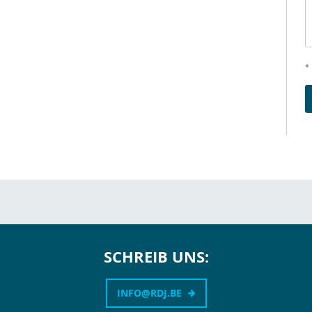
* 
SCHREIB UNS:
INFO@RDJ.BE