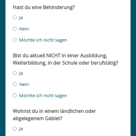
Hast du eine Behinderung?
Ja
Nein
Möchte ich nicht sagen
Bist du aktuell NICHT in einer Ausbildung,
Weiterbildung, in der Schule oder berufstätig?
Ja
Nein
Möchte ich nicht sagen
Wohnst du in einem ländlichen oder
abgelegenem Gebiet?
Ja