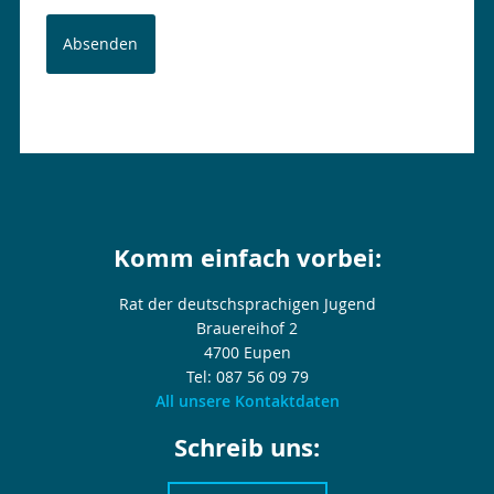
Komm einfach vorbei:
Rat der deutschsprachigen Jugend
Brauereihof 2
4700 Eupen
Tel: 087 56 09 79
All unsere Kontaktdaten
Schreib uns: