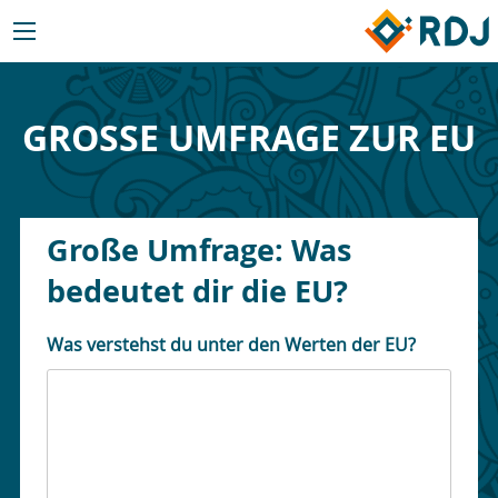
GROSSE UMFRAGE ZUR EU
Große Umfrage: Was
bedeutet dir die EU?
Was verstehst du unter den Werten der EU?