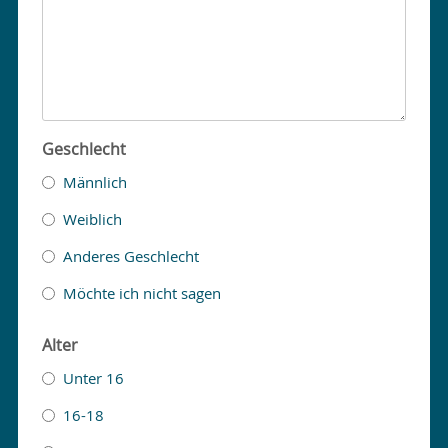
Geschlecht
Männlich
Weiblich
Anderes Geschlecht
Möchte ich nicht sagen
Alter
Unter 16
16-18