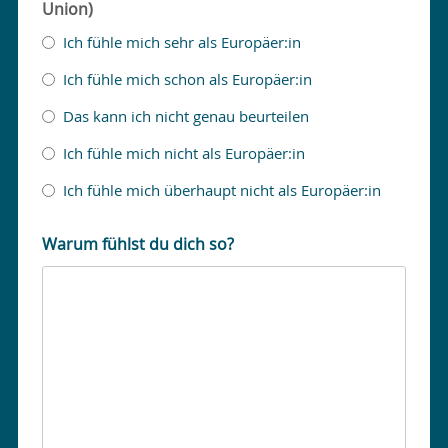
Union)
Ich fühle mich sehr als Europäer:in
Ich fühle mich schon als Europäer:in
Das kann ich nicht genau beurteilen
Ich fühle mich nicht als Europäer:in
Ich fühle mich überhaupt nicht als Europäer:in
Warum fühlst du dich so?