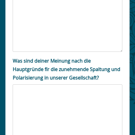
Was sind deiner Meinung nach die
Hauptgründe fïr die zunehmende Spaltung und
Polarisierung in unserer Gesellschaft?