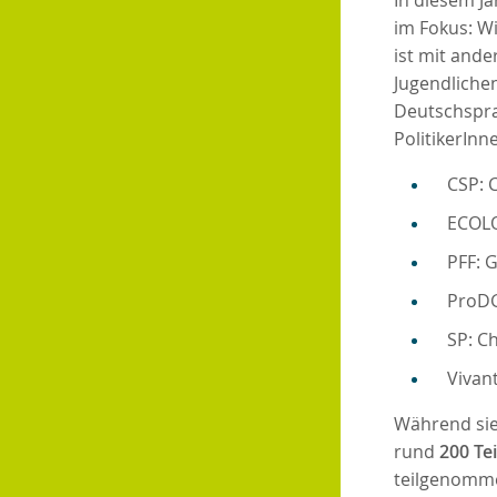
In diesem Ja
im Fokus: Wi
ist mit and
Jugendlichen
Deutschspra
PolitikerInn
CSP: C
ECOLO
PFF: 
ProDG
SP: C
Vivant
Während sie
rund
200 Te
teilgenomm