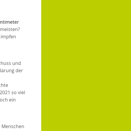
ntimeter
 meisten?
h impfen
schuss und
lärung der
chte
2021 so viel
och ein
en Menschen