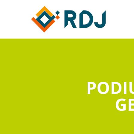
PODI
GE