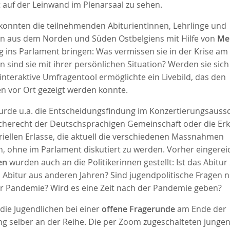
 auf der Leinwand im Plenarsaal zu sehen.
 konnten die teilnehmenden AbiturientInnen, Lehrlinge und
n aus dem Norden und Süden Ostbelgiens mit Hilfe von
Me
g ins Parlament bringen: Was vermissen sie in der Krise am
n sind sie mit ihrer persönlichen Situation? Werden sie sic
interaktive Umfragentool ermöglichte ein Livebild, das den
en vor Ort gezeigt werden konnte.
wurde u.a. die Entscheidungsfindung im Konzertierungsaus
cherecht der Deutschsprachigen Gemeinschaft oder die Erk
riellen Erlasse, die aktuell die verschiedenen Massnahmen
n, ohne im Parlament diskutiert zu werden. Vorher eingerei
en
wurden auch an die Politikerinnen gestellt: Ist das Abitur 
 Abitur aus anderen Jahren? Sind jugendpolitische Fragen n
r Pandemie? Wird es eine Zeit nach der Pandemie geben?
die Jugendlichen bei einer
offene Fragerunde
am Ende der
ng selber an der Reihe. Die per Zoom zugeschalteten jung