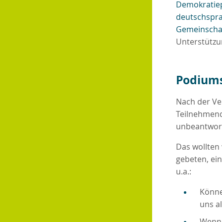
Demokratie
deutschspra
Gemeinscha
Unterstützu
Podiums
Nach der Ve
Teilnehmend
unbeantwort
Das wollten
gebeten, ei
u.a.:
Könne
uns a
Wenn 