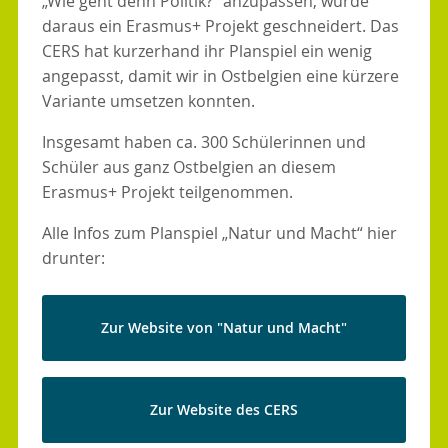
„Wie geht denn Politik?“ anzupassen, wurde
daraus ein Erasmus+ Projekt geschneidert. Das
CERS hat kurzerhand ihr Planspiel ein wenig
angepasst, damit wir in Ostbelgien eine kürzere
Variante umsetzen konnten.
Insgesamt haben ca. 300 Schülerinnen und
Schüler aus ganz Ostbelgien an diesem
Erasmus+ Projekt teilgenommen.
Alle Infos zum Planspiel „Natur und Macht“ hier
drunter:
Zur Website von "Natur und Macht"
Zur Website des CERS