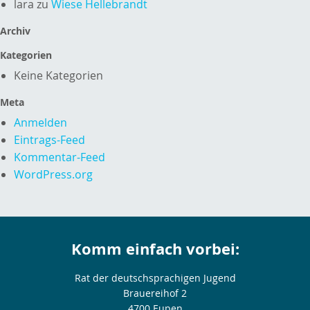
lara
zu
Wiese Hellebrandt
Archiv
Kategorien
Keine Kategorien
Meta
Anmelden
Eintrags-Feed
Kommentar-Feed
WordPress.org
Komm einfach vorbei:
Rat der deutschsprachigen Jugend
Brauereihof 2
4700 Eupen